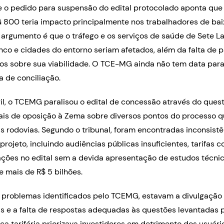
 o pedido para suspensão do edital protocolado aponta que 
 800 teria impacto principalmente nos trabalhadores de ba
 argumento é que o tráfego e os serviços de saúde de Sete L
co e cidades do entorno seriam afetados, além da falta de p
os sobre sua viabilidade. O TCE-MG ainda não tem data para
 de conciliação.
il, o TCEMG paralisou o edital de concessão através do que
is de oposição à Zema sobre diversos pontos do processo q
 as rodovias. Segundo o tribunal, foram encontradas inconsist
ojeto, incluindo audiências públicas insuficientes, tarifas 
ações no edital sem a devida apresentação de estudos técnic
 mais de R$ 5 bilhões.
s problemas identificados pelo TCEMG, estavam a divulgação 
s e a falta de respostas adequadas às questões levantadas 
tica tarifária priorizava investidores em detrimento dos usuár