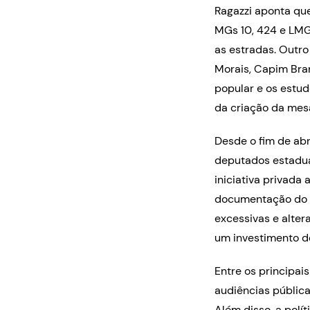
Ragazzi aponta que
MGs 10, 424 e LMG
as estradas. Outro
Morais, Capim Bran
popular e os estud
da criação da mesa
Desde o fim de abr
deputados estadua
iniciativa privada
documentação do pr
excessivas e alter
um investimento de
Entre os principai
audiências pública
Além disso, a polí