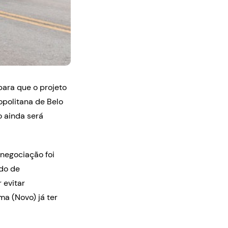
para que o projeto
opolitana de Belo
o ainda será
 negociação foi
ado de
 evitar
ma (Novo) já ter