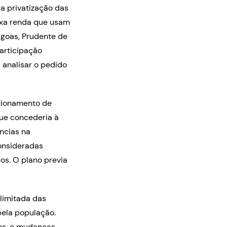
a privatização das
ixa renda que usam
agoas, Prudente de
articipação
 analisar o pedido
stionamento de
ue concederia à
ências na
consideradas
os. O plano previa
limitada das
pela população.
ios, e mudanças