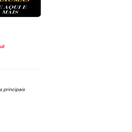
ui!
 principais