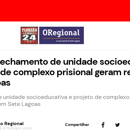
Fechamento de unidade socioe
 de complexo prisional geram 
oas
unidade socioeducativa e projeto de complexo 
em Sete Lagoas
o Regional
Compartilhar
á 4 mês(es) atrás