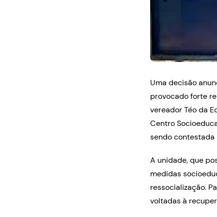
Uma decisão anunc
provocado forte r
vereador Téo da E
Centro Socioeducat
sendo contestada 
A unidade, que po
medidas socioeduc
ressocialização. P
voltadas à recuper