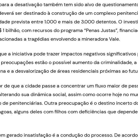
para a desativação também tem sido alvo de questionamento
 deverá ser destinado à construção de um complexo penitenci
ade prevista entre 1.000 e mais de 3.000 detentos. O inves
$ 1 bilhão, com recursos do programa “Penas Justas”, financi
cionadas a tragédias envolvendo a mineradora Vale.
ue a iniciativa pode trazer impactos negativos significativos 
s preocupações estão o possível aumento da criminalidade, a
ana e a desvalorização de áreas residenciais próximas ao fut
 de que a cidade passe a concentrar um fluxo maior de pess
 alterando sua dinâmica social, assim como ocorre hoje no mun
 de penitenciárias. Outra preocupação é o destino incerto d
agoas, alguns deles com filhos com deficiências que depend
.
em gerado insatisfação é a condução do processo. De acordo