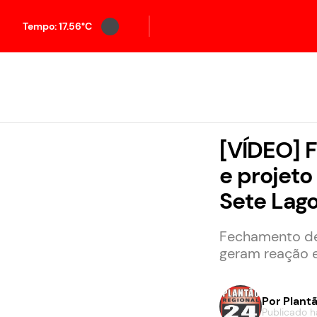
Tempo: 17.56°C
[VÍDEO] 
e projeto
Sete Lag
Fechamento de 
geram reação 
Por
Plantã
Publicado h