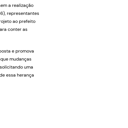
em a realização
26), representantes
ojeto ao prefeito
para conter as
oposta e promova
s que mudanças
 solicitando uma
rde essa herança