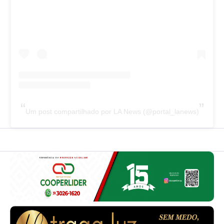
Um post compartilhado por LA News (@portal_lanews)